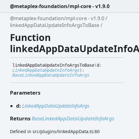
@metaplex-foundation/mpl-core - v1.9.0
@metaplex-foundation/mpl-core - v1.9.0
linkedAppDataUpdateInfoArgsToBase
Function
linkedAppDataUpdateInfoA
linked
App
Data
Update
Info
Args
To
Base
(
d
:
LinkedAppDataUpdateInfoArgs
)
:
BaseLinkedAppDataUpdateInfoArgs
Parameters
d:
LinkedAppDataUpdateInfoArgs
Returns
BaseLinkedAppDataUpdateInfoArgs
Defined in src/plugins/linkedAppData.ts:60